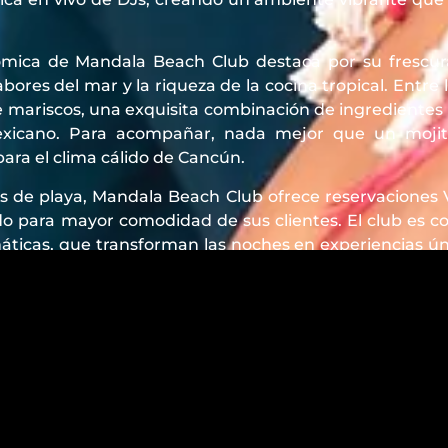
mica de Mandala Beach Club destaca por su frescura
bores del mar y la riqueza de la cocina tropical. Entr
e mariscos, una exquisita combinación de ingredientes 
exicano. Para acompañar, nada mejor que un mojito 
para el clima cálido de Cancún.
s de playa, Mandala Beach Club ofrece reservaciones V
o para mayor comodidad de sus clientes. El club es c
máticas, que transforman las noches en experiencias ún
el lugar ideal para aquellos que buscan relajarse dura
cturna de Cancún. Su ubicación privilegiada en el Bou
lo convierte en un punto de referencia para locales
e el paraíso caribeño tiene para ofrecer.
a completa, se recomienda realizar reservacion
entos especiales o durante la temporada alta. Mand