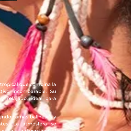
tropical que combina la
tivo incomparable. Su
 relajado, ideal para
ciendo camas balinesas y
ntes. La atmósfera se
ita a la diversión y al