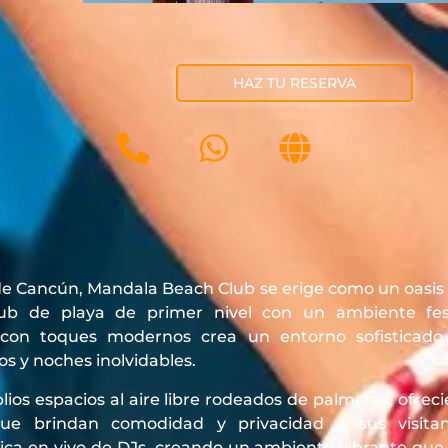
HAZ TU RESERVA
de Cancún, Mandala Beach Club se erige como un oasis 
lub de playa de primer nivel con un ambiente fes
 con toques modernos crea un entorno sofisticado y
os y noches inolvidables.
ios espacios al aire libre rodeados de palmeras, ofre
ue brindan comodidad y privacidad a sus visita
 en vivo de DJs, creando un ambiente vibrante que inv