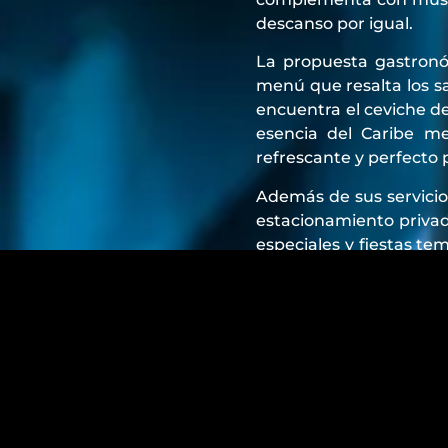
descanso por igual.
La propuesta gastronó
menú que resalta los sa
encuentra el ceviche d
esencia del Caribe m
refrescante y perfecto 
Además de sus servicio
estacionamiento privad
especiales y fiestas te
entretenimiento.
Mandala Beach Club es 
en la vibrante vida no
en la Zona Hotelera, 
disfrutar de lo mejor qu
Para una experienci
especialmente para ev