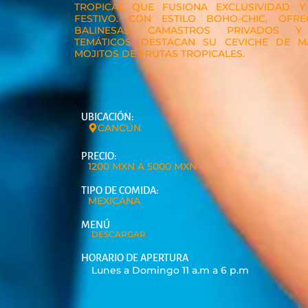
TROPICAL QUE FUSIONA EXCLUSIVIDAD Y
FESTIVO. CON ESTILO BOHO-CHIC, OFR
BALINESAS, CAMASTROS PRIVADOS Y
TEMÁTICOS. DESTACAN SU CEVICHE DE M
MOJITOS DE FRUTAS TROPICALES.
UBICACIÓN:
CANCÚN
PRECIO:
1200 MXN A 5000 MXN
TIPO DE COMIDA:
MEXICANA
MENÚ
DESCARGAR
HORARIO DE APERTURA
Lunes a Domingo 11 a.m a 6 p.m