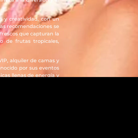
 y creatividad, con un
e las recomendaciones se
frescos que capturan la
de frutas tropicales,
IP, alquiler de camas y
onocido por sus eventos
icas llenas de energía y
nte el día y sumergirse
levard Kukulcán Km 8.5,
 y turistas que desean
es con anticipación,
ala Beach Club es, sin