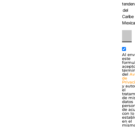
tenden
del
Caribe
Mexic
Al env
este
formul
acepto
térmi
del
Av
de
Privac
y auto
el
tratam
de mi
datos
perso
de ac
con lo
establ
en el
mismo