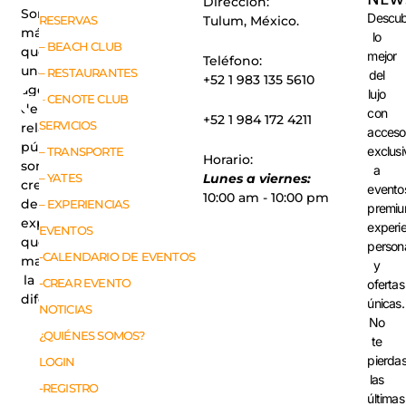
Dirección:
Somos
Descub
RESERVAS
Tulum, México.
más
lo
– BEACH CLUB
que
mejor
Teléfono:
una
– RESTAURANTES
del
+52 1 983 135 5610
agencia
lujo
– CENOTE CLUB
de
con
+52 1 984 172 4211
SERVICIOS
relaciones
acceso
públicas,
exclusi
– TRANSPORTE
Horario:
somos
a
– YATES
Lunes a viernes:
creadores
evento
10:00 am - 10:00 pm
de
– EXPERIENCIAS
premiu
experiencias
experi
EVENTOS
que
person
-CALENDARIO DE EVENTOS
marcan
y
la
-CREAR EVENTO
ofertas
diferencia.
únicas.
NOTICIAS
No
¿QUIÉNES SOMOS?
te
pierda
LOGIN
las
-REGISTRO
últimas