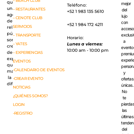
– BEACH CLUB
que
mejor
Teléfono:
una
– RESTAURANTES
del
+52 1 983 135 5610
agencia
lujo
– CENOTE CLUB
de
con
+52 1 984 172 4211
SERVICIOS
relaciones
acceso
públicas,
exclusi
– TRANSPORTE
Horario:
somos
a
– YATES
Lunes a viernes:
creadores
evento
10:00 am - 10:00 pm
de
– EXPERIENCIAS
premiu
experiencias
experi
EVENTOS
que
person
-CALENDARIO DE EVENTOS
marcan
y
la
-CREAR EVENTO
ofertas
diferencia.
únicas.
NOTICIAS
No
¿QUIÉNES SOMOS?
te
pierda
LOGIN
las
-REGISTRO
últimas
tenden
del