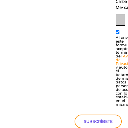
Caribe
Mexic
Al env
este
formul
acepto
térmi
del
Av
de
Privac
y auto
el
tratam
de mi
datos
perso
de ac
con lo
establ
en el
mismo
SUBSCRÍBETE