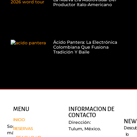
Productor Italo-Americano
Ácido Pantera: La Electrónica
Colombiana Que Fusiona
Tradición Y Baile
MENU
INFORMACION DE
CONTACTO
INICIO
NEW
Dirección:
Somos
Descub
RESERVAS
Tulum, México.
más
lo