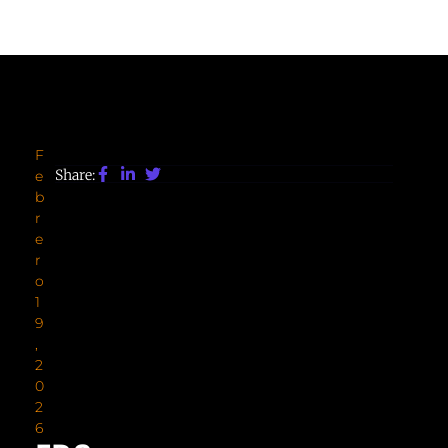
F
Share:
E
B
R
E
R
O
1
9
,
2
0
2
6