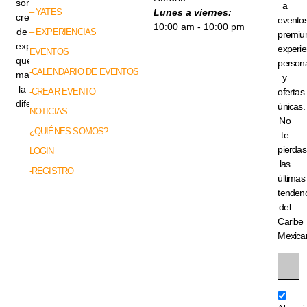
somos
a
– YATES
Lunes a viernes:
creadores
evento
10:00 am - 10:00 pm
de
– EXPERIENCIAS
premiu
experiencias
experie
EVENTOS
que
persona
-CALENDARIO DE EVENTOS
marcan
y
la
-CREAR EVENTO
ofertas
diferencia.
únicas.
NOTICIAS
No
¿QUIÉNES SOMOS?
te
pierdas
LOGIN
las
-REGISTRO
últimas
tenden
del
Caribe
Mexica