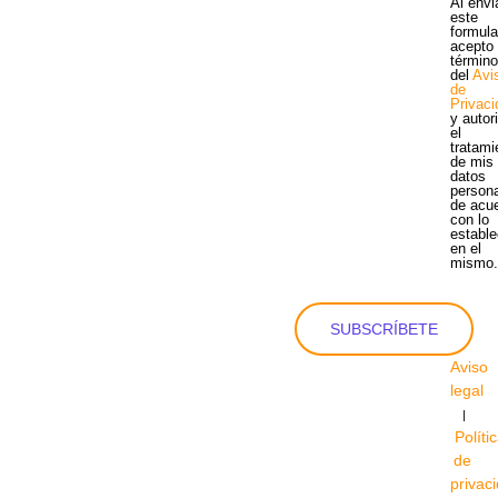
Al envi
este
formula
acepto 
términ
del
Avi
de
Privac
y autor
el
tratami
de mis
datos
person
de acu
con lo
estable
en el
mismo
SUBSCRÍBETE
Aviso
legal
|
Políti
de
privac