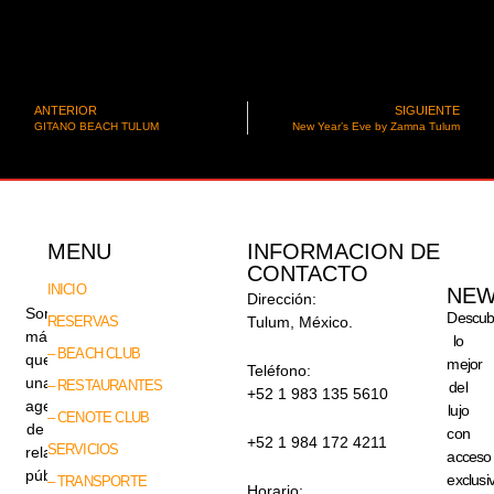
ANTERIOR
SIGUIENTE
GITANO BEACH TULUM
New Year’s Eve by Zamna Tulum
MENU
INFORMACION DE
CONTACTO
INICIO
NEW
Dirección:
Somos
Descub
RESERVAS
Tulum, México.
más
lo
– BEACH CLUB
que
mejor
Teléfono:
una
– RESTAURANTES
del
+52 1 983 135 5610
agencia
lujo
– CENOTE CLUB
de
con
+52 1 984 172 4211
SERVICIOS
relaciones
acceso
públicas,
exclusi
– TRANSPORTE
Horario: