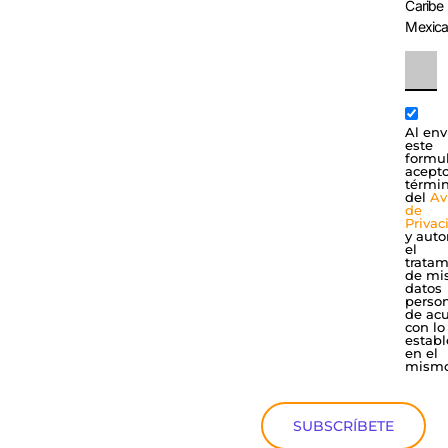
Caribe
Mexic
Al env
este
formul
acepto
térmi
del
Av
de
Privac
y auto
el
tratam
de mi
datos
perso
de ac
con lo
establ
en el
mismo
SUBSCRÍBETE