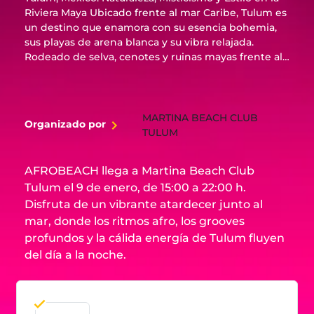
Riviera Maya Ubicado frente al mar Caribe, Tulum es
un destino que enamora con su esencia bohemia,
sus playas de arena blanca y su vibra relajada.
Rodeado de selva, cenotes y ruinas mayas frente al
mar, ofrece una conexión única entre naturaleza,
cultura y bienestar. Desde sus exclusivos beach
clubs y hoteles boutique hasta experiencias como
yoga al amanecer o cenas bajo las estrellas, Tulum
MARTINA BEACH CLUB
Organizado por
es sinónimo de estilo consciente y lujo descalzo.
TULUM
Ideal para escapadas románticas, viajes de bienestar
o aventuras con alma. Auténtico, chic y espiritual,
AFROBEACH llega a Martina Beach Club
Tulum es el rincón más inspirador de la Riviera
Tulum el 9 de enero, de 15:00 a 22:00 h.
Maya. ¡Vívelo a tu manera!
Disfruta de un vibrante atardecer junto al
mar, donde los ritmos afro, los grooves
profundos y la cálida energía de Tulum fluyen
del día a la noche.
09 Ene