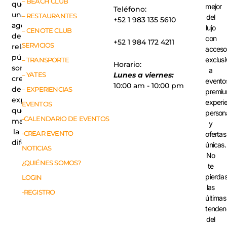
– BEACH CLUB
que
mejor
Teléfono:
una
– RESTAURANTES
del
+52 1 983 135 5610
agencia
lujo
– CENOTE CLUB
de
con
+52 1 984 172 4211
SERVICIOS
relaciones
acceso
públicas,
exclusi
– TRANSPORTE
Horario:
somos
a
– YATES
Lunes a viernes:
creadores
evento
10:00 am - 10:00 pm
de
– EXPERIENCIAS
premiu
experiencias
experi
EVENTOS
que
person
-CALENDARIO DE EVENTOS
marcan
y
la
-CREAR EVENTO
ofertas
diferencia.
únicas.
NOTICIAS
No
¿QUIÉNES SOMOS?
te
pierda
LOGIN
las
-REGISTRO
últimas
tenden
del