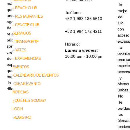
más
lo
– BEACH CLUB
que
mejor
Teléfono:
una
– RESTAURANTES
del
+52 1 983 135 5610
agencia
lujo
– CENOTE CLUB
de
con
+52 1 984 172 4211
SERVICIOS
relaciones
acceso
públicas,
exclusi
– TRANSPORTE
Horario:
somos
a
– YATES
Lunes a viernes:
creadores
evento
10:00 am - 10:00 pm
de
– EXPERIENCIAS
premiu
experiencias
experie
EVENTOS
que
persona
-CALENDARIO DE EVENTOS
marcan
y
la
-CREAR EVENTO
ofertas
diferencia.
únicas.
NOTICIAS
No
¿QUIÉNES SOMOS?
te
pierdas
LOGIN
las
-REGISTRO
últimas
tenden