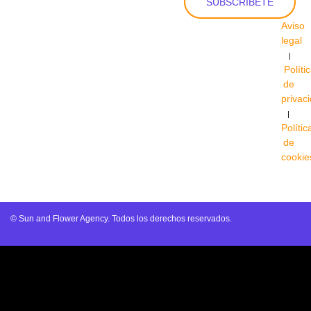
SUBSCRÍBETE
Aviso
legal
|
Políti
de
privac
|
Polític
de
cookie
© Sun and Flower Agency. Todos los derechos reservados.