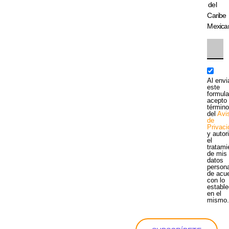
del
Caribe
Mexica
Al envi
este
formula
acepto 
términ
del
Avi
de
Privac
y autor
el
tratami
de mis
datos
person
de acu
con lo
estable
en el
mismo