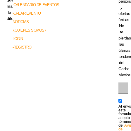
persona
-CALENDARIO DE EVENTOS
marcan
y
la
-CREAR EVENTO
ofertas
diferencia.
únicas.
NOTICIAS
No
¿QUIÉNES SOMOS?
te
pierdas
LOGIN
las
-REGISTRO
últimas
tenden
del
Caribe
Mexica
Al envi
este
formula
acepto 
términ
del
Avi
de