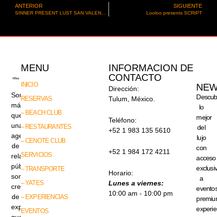
ANTERIOR
SIGUIENTE
SINNER PRESENT LUST SAN VALENTINES EDITION
Looloo presents SCRIPT
MENU
INFORMACION DE
CONTACTO
INICIO
NEW
Dirección:
Somos
Descub
RESERVAS
Tulum, México.
más
lo
– BEACH CLUB
que
mejor
Teléfono:
una
– RESTAURANTES
del
+52 1 983 135 5610
agencia
lujo
– CENOTE CLUB
de
con
+52 1 984 172 4211
SERVICIOS
relaciones
acceso
públicas,
exclusi
– TRANSPORTE
Horario:
somos
a
– YATES
Lunes a viernes:
creadores
evento
10:00 am - 10:00 pm
de
– EXPERIENCIAS
premiu
experiencias
experie
EVENTOS
que