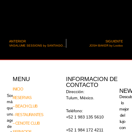
ANTERIOR
SIGUIENTE
VAGALUME SESSIONS by SANTIAGO GARCIA
JOSH BAKER by Looloo
MENU
INFORMACION DE
CONTACTO
INICIO
NEW
Dirección:
Somos
Descub
RESERVAS
Tulum, México.
más
lo
– BEACH CLUB
que
mejor
Teléfono:
una
– RESTAURANTES
del
+52 1 983 135 5610
agencia
lujo
– CENOTE CLUB
de
con
+52 1 984 172 4211
SERVICIOS