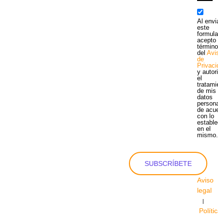
Al envi
este
formula
acepto 
términ
del
Avi
de
Privac
y autor
el
tratami
de mis
datos
person
de acu
con lo
estable
en el
mismo
SUBSCRÍBETE
Aviso
legal
|
Políti