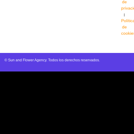
de
privac
|
Polític
de
cookie
© Sun and Flower Agency. Todos los derechos reservados.