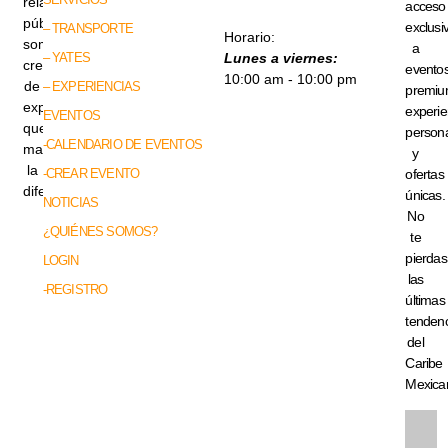
relaciones
acceso
públicas,
exclusi
– TRANSPORTE
Horario:
somos
a
– YATES
Lunes a viernes:
creadores
evento
10:00 am - 10:00 pm
de
– EXPERIENCIAS
premiu
experiencias
experie
EVENTOS
que
persona
-CALENDARIO DE EVENTOS
marcan
y
la
-CREAR EVENTO
ofertas
diferencia.
únicas.
NOTICIAS
No
¿QUIÉNES SOMOS?
te
pierdas
LOGIN
las
-REGISTRO
últimas
tenden
del
Caribe
Mexica