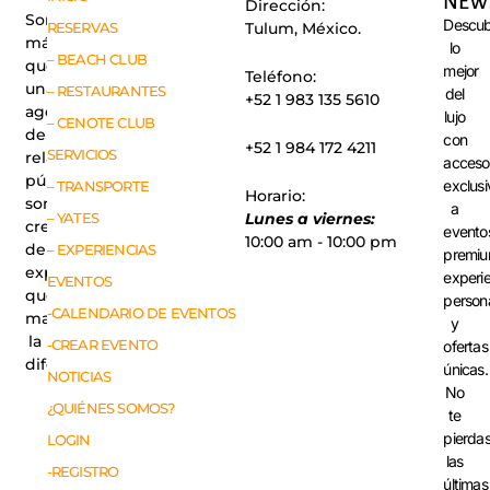
NEW
Dirección:
Somos
Descub
RESERVAS
Tulum, México.
más
lo
– BEACH CLUB
que
mejor
Teléfono:
una
– RESTAURANTES
del
+52 1 983 135 5610
agencia
lujo
– CENOTE CLUB
de
con
+52 1 984 172 4211
SERVICIOS
relaciones
acceso
públicas,
exclusi
– TRANSPORTE
Horario:
somos
a
– YATES
Lunes a viernes:
creadores
evento
10:00 am - 10:00 pm
de
– EXPERIENCIAS
premiu
experiencias
experi
EVENTOS
que
person
-CALENDARIO DE EVENTOS
marcan
y
la
-CREAR EVENTO
ofertas
diferencia.
únicas.
NOTICIAS
No
¿QUIÉNES SOMOS?
te
pierda
LOGIN
las
-REGISTRO
últimas