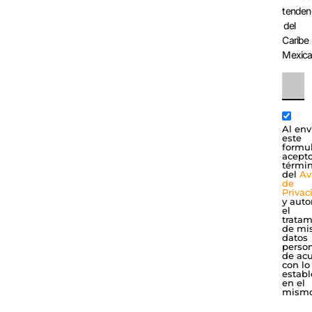
tenden
del
Caribe
Mexic
Al env
este
formul
acepto
térmi
del
Av
de
Privac
y auto
el
tratam
de mi
datos
perso
de ac
con lo
establ
en el
mismo