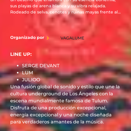
sus playas de arena blanca y su vibra relajada.
Rodeado de selva, cenotes y ruinas mayas frente al
mar, ofrece una conexión única entre naturaleza,
cultura y bienestar. Desde sus exclusivos beach
clubs y hoteles boutique hasta experiencias como
yoga al amanecer o cenas bajo las estrellas, Tulum
Organizado por
VAGALUME
es sinónimo de estilo consciente y lujo descalzo.
Ideal para escapadas románticas, viajes de bienestar
LINE UP:
o aventuras con alma. Auténtico, chic y espiritual,
Tulum es el rincón más inspirador de la Riviera
SERGE DEVANT
Maya. ¡Vívelo a tu manera!
LUM
JULIOO
Una fusión global de sonido y estilo que une la
cultura underground de Los Ángeles con la
escena mundialmente famosa de Tulum.
Disfruta de una producción excepcional,
energía excepcional y una noche diseñada
para verdaderos amantes de la música.