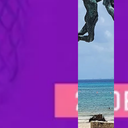
ave
La 
de
rep
bou
que
mex
sol
enc
los
zo
esp
Xc
bus
par
vid
un
Car
de 
su 