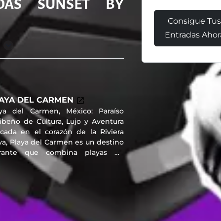
DAS SUNSET BY
Consigue Tu
Entradas Ahor
AYA DEL CARMEN
aya del Carmen, México: Paraíso
ibeño de Cultura, Lujo y Aventura
cada en el corazón de la Riviera
a, Playa del Carmen es un destino
brante que combina playas de
na blanca, aguas cristalinas y una
erta turística de primer nivel.
nocida por su ambiente
smopolita, esta joya del Caribe
icano atrae a viajeros de todo el
ndo en busca de relajación,