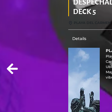
DESPECHA
DECK 5
PLAYA DEL CARMEN
Details
PL
Pl
Car
Ubi
May
vi
are
of
Co
co
Mex
mu