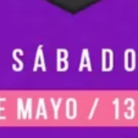
ntura y experiencias inolvidables.
icónica Quinta Avenida es el alma
 la ciudad, un paseo peatonal
leto de exclusivos restaurantes,
tiques de lujo y animados bares
 reflejan la fusión entre la cultura
icana y el estilo internacional. A
o minutos de Playa del Carmen, se
uentran maravillas naturales como
 cenotes sagrados, la imponente
na arqueológica de Tulum y el
ectacular parque ecoarqueológico
aret. Ideal tanto para quienes
can unas vacaciones de lujo como
a los amantes del ecoturismo y la
a nocturna, Playa del Carmen es
 destino imprescindible en el
ibe Mexicano. ¡Descubre la magia
este paraíso y déjate envolver por
energía incomparable!