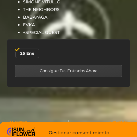
SIMONE VITULLO
THE NEIGHBORS
BABAYAGA
EVKA
+SPECIAL GUEST
25 Ene
Consigue Tus Entradas Ahora
ANTERIOR
SIGUIENTE
SINNER x JULIAN PRINCE by VAGALUME
ANCESTRAL SOUL by BONBONNIERE TULUM
Gestionar consentimiento