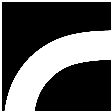
Ir
al
contenido