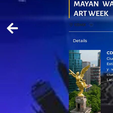
MAYAN WA
ART WEEK
CDMX
Details
C
Ciu
Est
y 
ciu
La
his
ur
tod
sus
Po
di