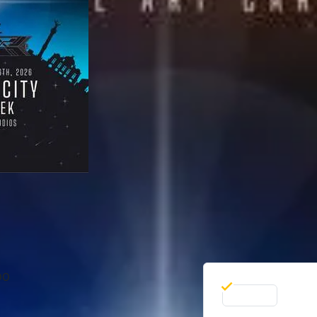
00
06 Feb