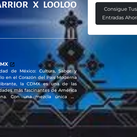
RRIOR X LOOLOO
Consigue Tu
Entradas Ahor
DMX
dad de México: Cultura, Sabor y
ilo en el Corazón del País Moderna
vibrante, la CDMX es una de las
dades más fascinantes de América
tina. Con una mezcla única de
toria, arte, gastronomía y vida
bana, ofrece experiencias para
os los sentidos. Desde el Zócalo y
 ruinas aztecas hasta barrios como
lanco, Roma y Condesa, donde el
seño, la moda y la cocina