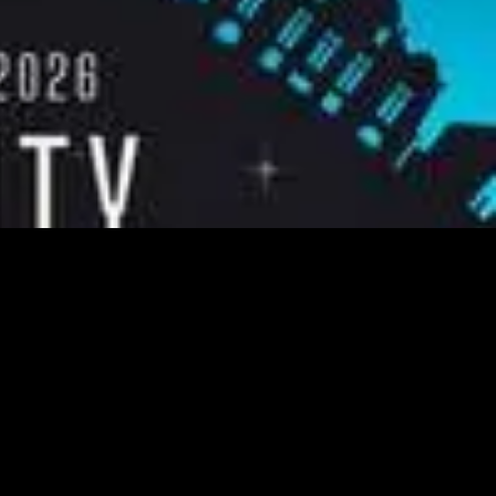
SIGUIENTE
Looloo presents MARCO CAROLA