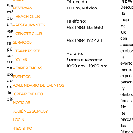
NEW
Dirección:
Somos
Descub
RESERVAS
Tulum, México.
más
lo
– BEACH CLUB
que
mejor
Teléfono:
una
– RESTAURANTES
del
+52 1 983 135 5610
agencia
lujo
– CENOTE CLUB
de
con
+52 1 984 172 4211
SERVICIOS
relaciones
acceso
públicas,
exclusi
– TRANSPORTE
Horario:
somos
a
– YATES
Lunes a viernes:
creadores
evento
10:00 am - 10:00 pm
de
– EXPERIENCIAS
premiu
experiencias
experi
EVENTOS
que
person
-CALENDARIO DE EVENTOS
marcan
y
la
-CREAR EVENTO
ofertas
diferencia.
únicas.
NOTICIAS
No
¿QUIÉNES SOMOS?
te
pierda
LOGIN
las
-REGISTRO
últimas