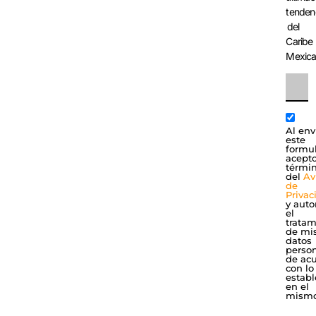
tenden
del
Caribe
Mexic
Al env
este
formul
acepto
térmi
del
Av
de
Privac
y auto
el
tratam
de mi
datos
perso
de ac
con lo
establ
en el
mismo