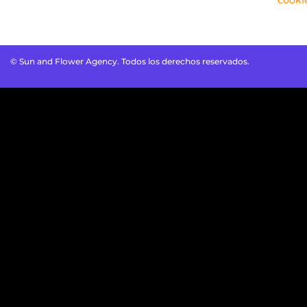
cooki
© Sun and Flower Agency. Todos los derechos reservados.
Optimized by Seraphinite Accelerator
Turns on site high speed to be attractive for people and search
engines.