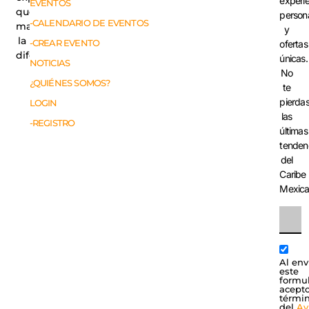
experi
EVENTOS
que
person
-CALENDARIO DE EVENTOS
marcan
y
la
-CREAR EVENTO
ofertas
diferencia.
únicas.
NOTICIAS
No
¿QUIÉNES SOMOS?
te
pierda
LOGIN
las
-REGISTRO
últimas
tenden
del
Caribe
Mexic
Al env
este
formul
acepto
térmi
del
Av