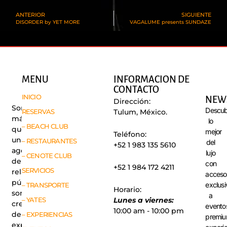
ANTERIOR
SIGUIENTE
DISORDER by YET MORE
VAGALUME presents SUNDAZE
MENU
INFORMACION DE
CONTACTO
INICIO
NEW
Dirección:
Somos
Descub
RESERVAS
Tulum, México.
más
lo
– BEACH CLUB
que
mejor
Teléfono:
una
– RESTAURANTES
del
+52 1 983 135 5610
agencia
lujo
– CENOTE CLUB
de
con
+52 1 984 172 4211
SERVICIOS
relaciones
acceso
públicas,
exclusi
– TRANSPORTE
Horario:
somos
a
– YATES
Lunes a viernes:
creadores
evento
10:00 am - 10:00 pm
de
– EXPERIENCIAS
premiu
experiencias