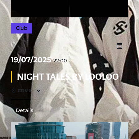
Club
19/07/2025
22:00
NIGHT TALES BY LOOLOO
CDMX
Details