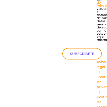
de
Privac
y auto
el
tratam
de mi
datos
perso
de ac
con lo
establ
en el
mismo
SUBSCRÍBETE
Aviso
legal
|
Polít
de
priva
|
Políti
de