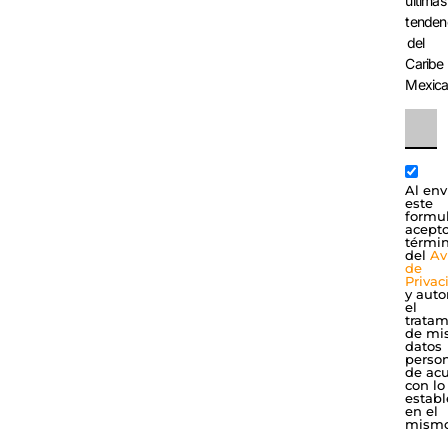
últimas
tenden
del
Caribe
Mexic
Al env
este
formul
acepto
térmi
del
Av
de
Privac
y auto
el
tratam
de mi
datos
perso
de ac
con lo
establ
en el
mismo