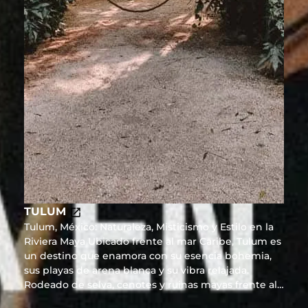
TULUM
Tulum, México: Naturaleza, Misticismo y Estilo en la
Riviera Maya Ubicado frente al mar Caribe, Tulum es
un destino que enamora con su esencia bohemia,
sus playas de arena blanca y su vibra relajada.
Rodeado de selva, cenotes y ruinas mayas frente al
mar, ofrece una conexión única entre naturaleza,