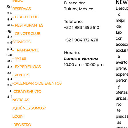
INICIO
NEW
Dirección:
Somos
Descub
RESERVAS
Tulum, México.
más
lo
– BEACH CLUB
que
mejor
Teléfono:
una
– RESTAURANTES
del
+52 1 983 135 5610
agencia
lujo
– CENOTE CLUB
de
con
+52 1 984 172 4211
SERVICIOS
relaciones
acceso
públicas,
exclusi
– TRANSPORTE
Horario:
somos
a
– YATES
Lunes a viernes:
creadores
evento
10:00 am - 10:00 pm
de
– EXPERIENCIAS
premiu
experiencias
experi
EVENTOS
que
person
-CALENDARIO DE EVENTOS
marcan
y
la
-CREAR EVENTO
ofertas
diferencia.
únicas.
NOTICIAS
No
¿QUIÉNES SOMOS?
te
pierda
LOGIN
las
-REGISTRO