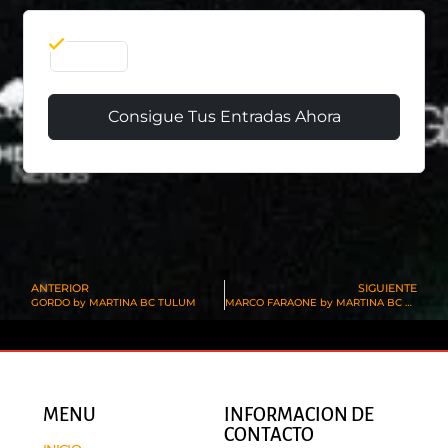
06 Ene
Consigue Tus Entradas Ahora
ANTERIOR
SIGUIENTE
GORDO by MARTINA BC TULUM
MARCO FARAONE by MARTINA BC TULUM
MENU
INFORMACION DE
CONTACTO