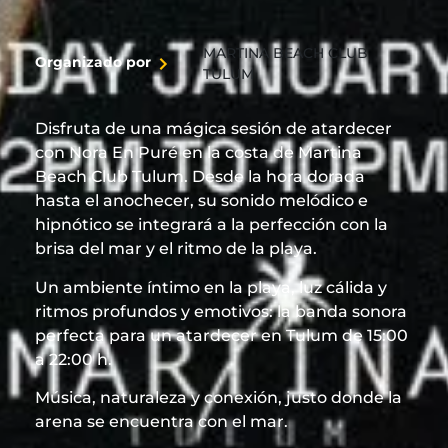
cultura y bienestar. Desde sus exclusivos beach
clubs y hoteles boutique hasta experiencias como
yoga al amanecer o cenas bajo las estrellas, Tulum
MARTINA BEACH CLUB
Organizado por
es sinónimo de estilo consciente y lujo descalzo.
TULUM
Ideal para escapadas románticas, viajes de bienestar
o aventuras con alma. Auténtico, chic y espiritual,
Disfruta de una mágica sesión de atardecer
Tulum es el rincón más inspirador de la Riviera
con Nora En Puré en la costa de Martina
Maya. ¡Vívelo a tu manera!
Beach Club Tulum. Desde la hora dorada
hasta el anochecer, su sonido melódico e
hipnótico se integrará a la perfección con la
brisa del mar y el ritmo de la playa.
Un ambiente íntimo en la playa, luz cálida y
ritmos profundos y emotivos: la banda sonora
perfecta para un atardecer en Tulum de 15:00
a 22:00 h.
Música, naturaleza y conexión, justo donde la
arena se encuentra con el mar.