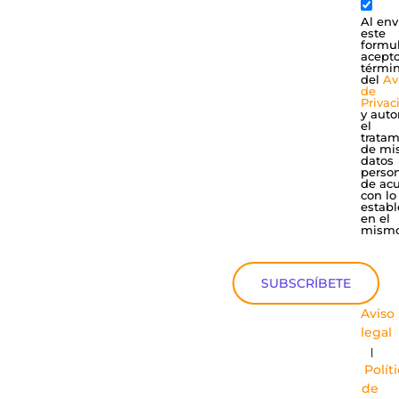
Al env
este
formul
acepto
térmi
del
Av
de
Privac
y auto
el
tratam
de mi
datos
perso
de ac
con lo
establ
en el
mismo
SUBSCRÍBETE
Aviso
legal
|
Polít
de