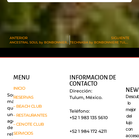
ANTERIOR
SIGUIENTE
ANCESTRAL SOUL by BONBONNIERE TULUM
TECHNASIA by BONBONNIERE TULUM
MENU
INFORMACION DE
CONTACTO
INICIO
NEW
Dirección:
Somos
Descub
RESERVAS
Tulum, México.
más
lo
– BEACH CLUB
que
mejor
Teléfono:
una
– RESTAURANTES
del
+52 1 983 135 5610
agencia
lujo
– CENOTE CLUB
de
con
+52 1 984 172 4211
SERVICIOS
relaciones
acceso