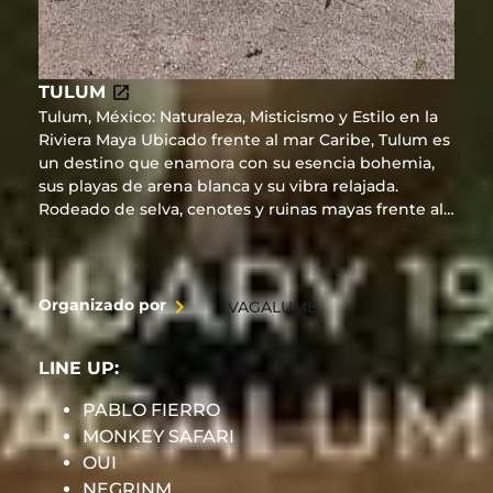
TULUM
Tulum, México: Naturaleza, Misticismo y Estilo en la
Riviera Maya Ubicado frente al mar Caribe, Tulum es
un destino que enamora con su esencia bohemia,
sus playas de arena blanca y su vibra relajada.
Rodeado de selva, cenotes y ruinas mayas frente al
mar, ofrece una conexión única entre naturaleza,
cultura y bienestar. Desde sus exclusivos beach
clubs y hoteles boutique hasta experiencias como
yoga al amanecer o cenas bajo las estrellas, Tulum
Organizado por
VAGALUME
es sinónimo de estilo consciente y lujo descalzo.
Ideal para escapadas románticas, viajes de bienestar
LINE UP:
o aventuras con alma. Auténtico, chic y espiritual,
Tulum es el rincón más inspirador de la Riviera
PABLO FIERRO
Maya. ¡Vívelo a tu manera!
MONKEY SAFARI
OUI
NEGRINM