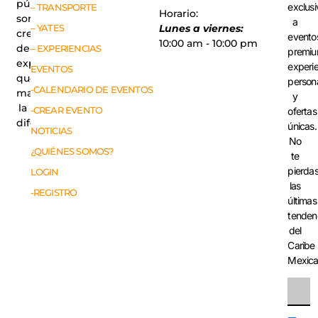
públicas,
exclusi
– TRANSPORTE
Horario:
somos
a
– YATES
Lunes a viernes:
creadores
evento
10:00 am - 10:00 pm
de
– EXPERIENCIAS
premiu
experiencias
experi
EVENTOS
que
person
-CALENDARIO DE EVENTOS
marcan
y
la
-CREAR EVENTO
ofertas
diferencia.
únicas.
NOTICIAS
No
¿QUIÉNES SOMOS?
te
pierda
LOGIN
las
-REGISTRO
últimas
tenden
del
Caribe
Mexic