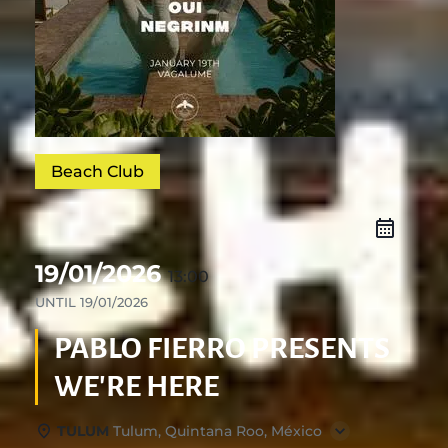
Beach Club
19/01/2026
13:00
UNTIL
19/01/2026
PABLO FIERRO PRESENTS
WE'RE HERE
TULUM
Tulum, Quintana Roo, México