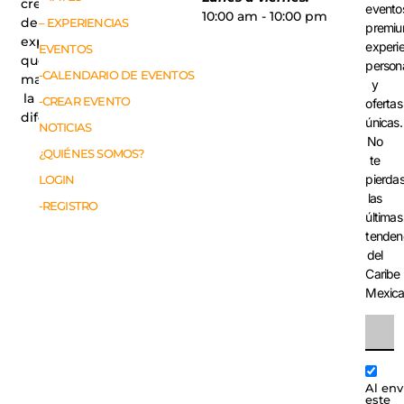
creadores
evento
10:00 am - 10:00 pm
de
– EXPERIENCIAS
premiu
experiencias
experi
EVENTOS
que
person
-CALENDARIO DE EVENTOS
marcan
y
la
-CREAR EVENTO
ofertas
diferencia.
únicas.
NOTICIAS
No
¿QUIÉNES SOMOS?
te
pierda
LOGIN
las
-REGISTRO
últimas
tenden
del
Caribe
Mexic
Al env
este