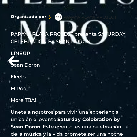
cultura y bienestar. Desde sus exclusivos beach
clubs y hoteles boutique hasta experiencias como
yoga al amanecer o cenas bajo las estrellas, Tulum
Organizado por
PAPAYA PLAYA PROJECT
es sinónimo de estilo consciente y lujo descalzo.
Ideal para escapadas románticas, viajes de bienestar
PAPAYA PLAYA PROJECT presenta SATURDAY
o aventuras con alma. Auténtico, chic y espiritual,
Tulum es el rincón más inspirador de la Riviera
CELEBRATION By SEAN DORON
Maya. ¡Vívelo a tu manera!
LINEUP
Sean Doron
Fleets
M.Roo
More TBA!
Únete a nosotros para vivir una experiencia
única en el evento
Saturday Celebration by
Sean Doron
. Este evento, es una celebración
de la música y la vida promete ser una noche