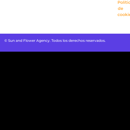
Políti
de
cooki
© Sun and Flower Agency. Todos los derechos reservados.
Optimized by Seraphinite Accelerator
Turns on site high speed to be attractive for people and search
engines.