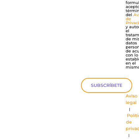
formul
acepto
térmi
del
Av
de
Privac
y auto
el
tratam
de mi
datos
perso
de ac
con lo
establ
en el
mismo
SUBSCRÍBETE
Aviso
legal
|
Polít
de
priva
|