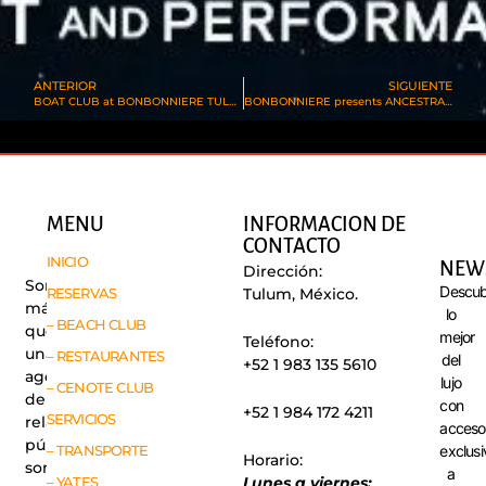
ANTERIOR
SIGUIENTE
BOAT CLUB at BONBONNIERE TULUM
BONBONNIERE presents ANCESTRAL SOUL
MENU
INFORMACION DE
CONTACTO
INICIO
NEW
Dirección:
Somos
Descub
RESERVAS
Tulum, México.
más
lo
– BEACH CLUB
que
mejor
Teléfono:
una
– RESTAURANTES
del
+52 1 983 135 5610
agencia
lujo
– CENOTE CLUB
de
con
+52 1 984 172 4211
SERVICIOS
relaciones
acceso
públicas,
exclusi
– TRANSPORTE
Horario:
somos
a
– YATES
Lunes a viernes: