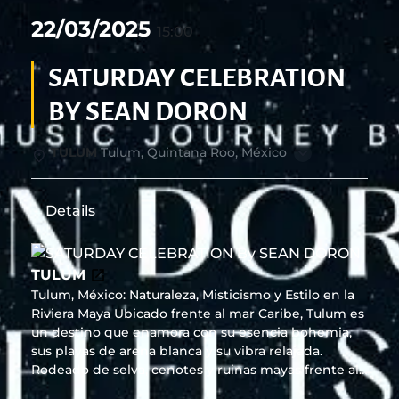
22/03/2025
15:00
SATURDAY CELEBRATION
BY SEAN DORON
TULUM
Tulum, Quintana Roo, México
Details
TULUM
Tulum, México: Naturaleza, Misticismo y Estilo en la
Riviera Maya Ubicado frente al mar Caribe, Tulum es
un destino que enamora con su esencia bohemia,
sus playas de arena blanca y su vibra relajada.
Rodeado de selva, cenotes y ruinas mayas frente al
mar, ofrece una conexión única entre naturaleza,