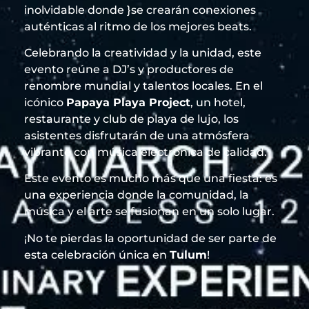
inolvidable donde }se crearán conexiones
auténticas al ritmo de los mejores beats.
Celebrando la creatividad y la unidad, este
evento reúne a DJ’s y productores de
renombre mundial y talentos locales. En el
icónico
Papaya Playa Project
, un hotel,
restaurante y club de playa de lujo, los
asistentes disfrutarán de una atmósfera
vibrante con música electrónica de calidad.
Este evento es mucho más que una fiesta: es
una experiencia donde la comunidad, la
música y el arte se fusionan en un solo lugar.
¡No te pierdas la oportunidad de ser parte de
esta celebración única en
Tulum
!