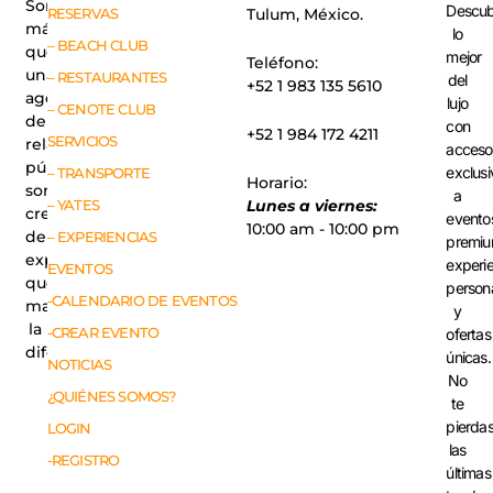
Somos
Descub
RESERVAS
Tulum, México.
más
lo
– BEACH CLUB
que
mejor
Teléfono:
una
– RESTAURANTES
del
+52 1 983 135 5610
agencia
lujo
– CENOTE CLUB
de
con
+52 1 984 172 4211
SERVICIOS
relaciones
acceso
públicas,
exclusi
– TRANSPORTE
Horario:
somos
a
– YATES
Lunes a viernes:
creadores
evento
10:00 am - 10:00 pm
de
– EXPERIENCIAS
premiu
experiencias
experi
EVENTOS
que
person
-CALENDARIO DE EVENTOS
marcan
y
la
-CREAR EVENTO
ofertas
diferencia.
únicas.
NOTICIAS
No
¿QUIÉNES SOMOS?
te
pierda
LOGIN
las
-REGISTRO
últimas