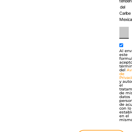
tenden
del
Caribe
Mexic
Al env
este
formul
acepto
térmi
del
Av
de
Privac
y auto
el
tratam
de mi
datos
perso
de ac
con lo
establ
en el
mismo