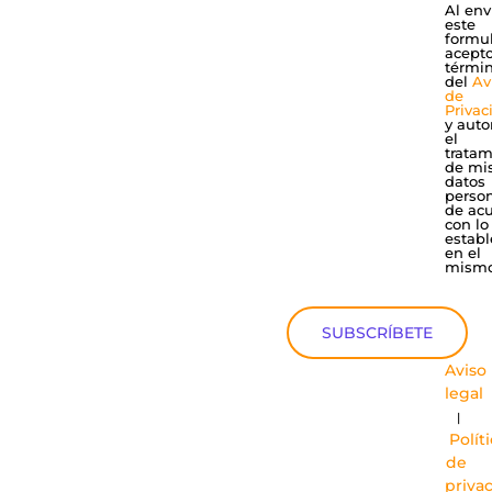
Al env
este
formul
acepto
térmi
del
Av
de
Privac
y auto
el
tratam
de mi
datos
perso
de ac
con lo
establ
en el
mismo
SUBSCRÍBETE
Aviso
legal
|
Polít
de
priva