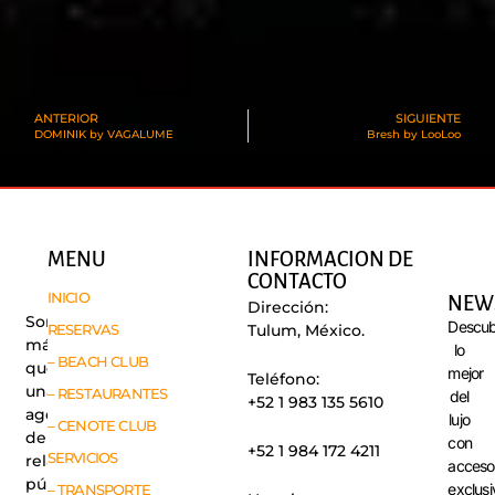
ANTERIOR
SIGUIENTE
DOMINIK by VAGALUME
Bresh by LooLoo
MENU
INFORMACION DE
CONTACTO
INICIO
NEW
Dirección:
Somos
Descub
RESERVAS
Tulum, México.
más
lo
– BEACH CLUB
que
mejor
Teléfono:
una
– RESTAURANTES
del
+52 1 983 135 5610
agencia
lujo
– CENOTE CLUB
de
con
+52 1 984 172 4211
SERVICIOS
relaciones
acceso
públicas,
exclusi
– TRANSPORTE