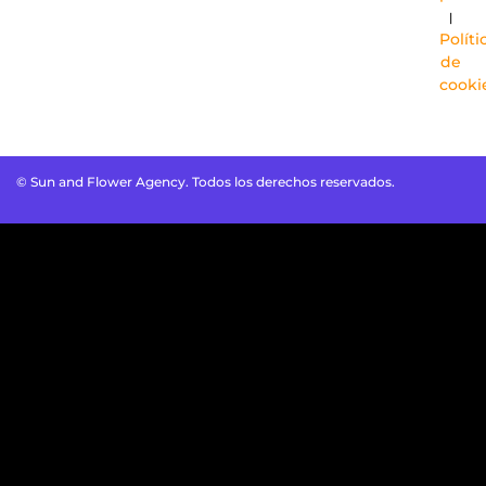
|
Políti
de
cooki
© Sun and Flower Agency. Todos los derechos reservados.
Optimized by Seraphinite Accelerator
Turns on site high speed to be attractive for people and search
engines.