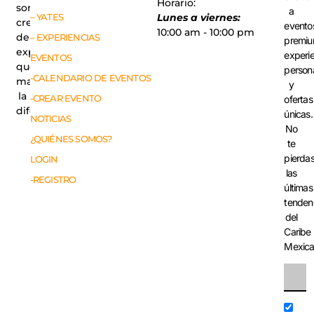
Horario:
somos
a
– YATES
Lunes a viernes:
creadores
evento
10:00 am - 10:00 pm
de
– EXPERIENCIAS
premiu
experiencias
experi
EVENTOS
que
person
-CALENDARIO DE EVENTOS
marcan
y
la
-CREAR EVENTO
ofertas
diferencia.
únicas.
NOTICIAS
No
¿QUIÉNES SOMOS?
te
pierda
LOGIN
las
-REGISTRO
últimas
tenden
del
Caribe
Mexic