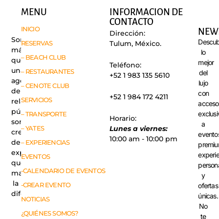
MENU
INFORMACION DE
CONTACTO
INICIO
NEW
Dirección:
Somos
Descub
RESERVAS
Tulum, México.
más
lo
– BEACH CLUB
que
mejor
Teléfono:
una
– RESTAURANTES
del
+52 1 983 135 5610
agencia
lujo
– CENOTE CLUB
de
con
+52 1 984 172 4211
SERVICIOS
relaciones
acceso
públicas,
exclusi
– TRANSPORTE
Horario:
somos
a
– YATES
Lunes a viernes:
creadores
evento
10:00 am - 10:00 pm
de
– EXPERIENCIAS
premiu
experiencias
experi
EVENTOS
que
person
-CALENDARIO DE EVENTOS
marcan
y
la
-CREAR EVENTO
ofertas
diferencia.
únicas.
NOTICIAS
No
¿QUIÉNES SOMOS?
te