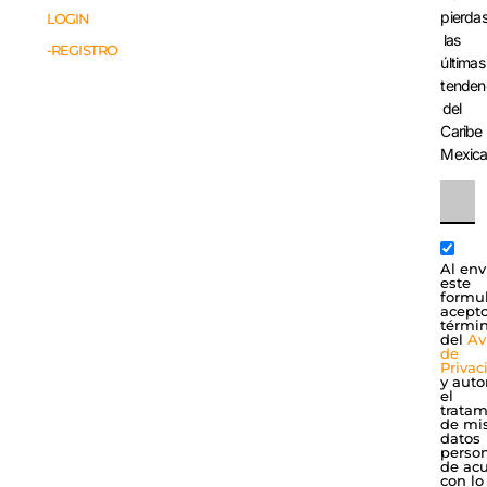
pierda
LOGIN
las
-REGISTRO
últimas
tenden
del
Caribe
Mexic
Al env
este
formul
acepto
térmi
del
Av
de
Privac
y auto
el
tratam
de mi
datos
perso
de ac
con lo