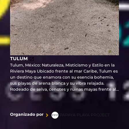
TULUM
Tulum, México: Naturaleza, Misticismo y Estilo en la
Riviera Maya Ubicado frente al mar Caribe, Tulum es
un destino que enamora con su esencia bohemia,
sus playas de arena blanca y su vibra relajada.
Rodeado de selva, cenotes y ruinas mayas frente al
mar, ofrece una conexión única entre naturaleza,
cultura y bienestar. Desde sus exclusivos beach
clubs y hoteles boutique hasta experiencias como
yoga al amanecer o cenas bajo las estrellas, Tulum
Organizado por
PAPAYA PLAYA PROJECT
es sinónimo de estilo consciente y lujo descalzo.
Ideal para escapadas románticas, viajes de bienestar