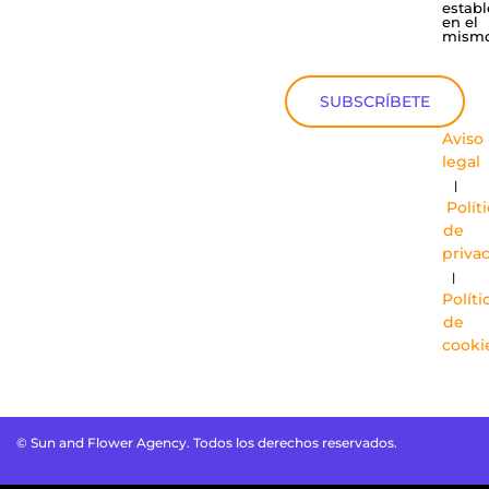
establ
en el
mismo
SUBSCRÍBETE
Aviso
legal
|
Polít
de
priva
|
Políti
de
cooki
© Sun and Flower Agency. Todos los derechos reservados.