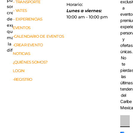
públicas,
exclusi
– TRANSPORTE
Horario:
somos
a
– YATES
Lunes a viernes:
creadores
evento
10:00 am - 10:00 pm
de
– EXPERIENCIAS
premiu
experiencias
experi
EVENTOS
que
person
-CALENDARIO DE EVENTOS
marcan
y
la
-CREAR EVENTO
ofertas
diferencia.
únicas.
NOTICIAS
No
¿QUIÉNES SOMOS?
te
pierda
LOGIN
las
-REGISTRO
últimas
tenden
del
Caribe
Mexic