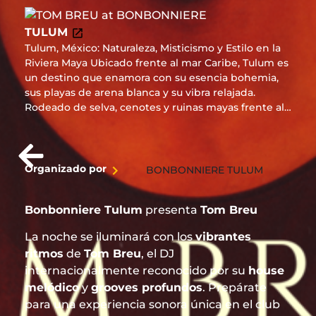
TULUM
Tulum, México: Naturaleza, Misticismo y Estilo en la
Riviera Maya Ubicado frente al mar Caribe, Tulum es
un destino que enamora con su esencia bohemia,
sus playas de arena blanca y su vibra relajada.
Rodeado de selva, cenotes y ruinas mayas frente al
mar, ofrece una conexión única entre naturaleza,
cultura y bienestar. Desde sus exclusivos beach
clubs y hoteles boutique hasta experiencias como
yoga al amanecer o cenas bajo las estrellas, Tulum
Organizado por
BONBONNIERE TULUM
es sinónimo de estilo consciente y lujo descalzo.
Ideal para escapadas románticas, viajes de bienestar
Bonbonniere Tulum
presenta
Tom Breu
o aventuras con alma. Auténtico, chic y espiritual,
Tulum es el rincón más inspirador de la Riviera
La noche se iluminará con los
vibrantes
Maya. ¡Vívelo a tu manera!
ritmos
de
Tom Breu
, el DJ
internacionalmente reconocido por su
house
melódico
y
grooves profundos
. Prepárate
para una experiencia sonora única en el club