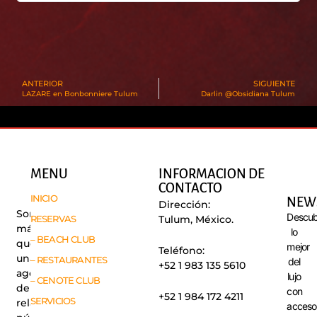
ANTERIOR
SIGUIENTE
LAZARE en Bonbonniere Tulum
Darlin @Obsidiana Tulum
MENU
INFORMACION DE
CONTACTO
INICIO
NEW
Dirección:
Somos
Descub
RESERVAS
Tulum, México.
más
lo
– BEACH CLUB
que
mejor
Teléfono:
una
– RESTAURANTES
del
+52 1 983 135 5610
agencia
lujo
– CENOTE CLUB
de
con
+52 1 984 172 4211
SERVICIOS
relaciones
acceso