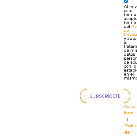
Al env
este
formul
acepto
térmi
del
Av
de
Privac
y auto
el
tratam
de mi
datos
perso
de ac
con lo
establ
en el
mismo
SUBSCRÍBETE
Aviso
legal
|
Polít
de