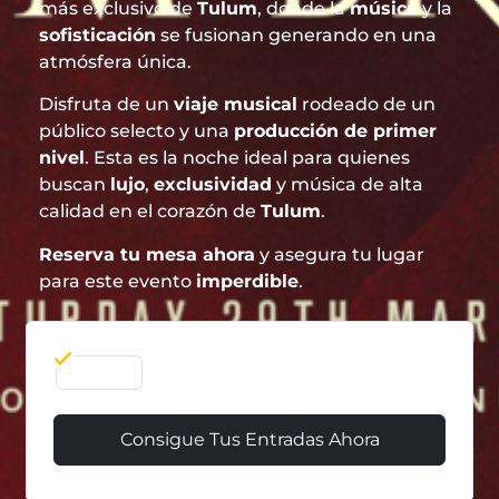
más exclusivo de
Tulum
, donde la
música
y la
sofisticación
se fusionan generando en una
atmósfera única.
Disfruta de un
viaje musical
rodeado de un
público selecto y una
producción de primer
nivel
. Esta es la noche ideal para quienes
buscan
lujo
,
exclusividad
y música de alta
calidad en el corazón de
Tulum
.
Reserva tu mesa ahora
y asegura tu lugar
para este evento
imperdible
.
29 Mar
Consigue Tus Entradas Ahora