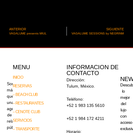
ANTERIOR
SIGUIENTE
VAGALUME presents MIUL
VAGALUME SESSIONS by NEGRINM
MENU
INFORMACION DE
CONTACTO
INICIO
NEW
Dirección:
Somos
Descub
RESERVAS
Tulum, México.
más
lo
– BEACH CLUB
que
mejor
Teléfono:
una
– RESTAURANTES
del
+52 1 983 135 5610
agencia
lujo
– CENOTE CLUB
de
con
+52 1 984 172 4211
SERVICIOS
relaciones
acceso
públicas,
exclusi
– TRANSPORTE
Horario: