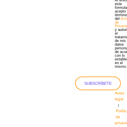
Al envi
este
formula
acepto 
términ
del
Avi
de
Privac
y autor
el
tratami
de mis
datos
person
de acu
con lo
estable
en el
mismo
SUBSCRÍBETE
Aviso
legal
|
Políti
de
privac