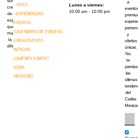
somos
a
– YATES
Lunes a viernes:
creadores
evento
10:00 am - 10:00 pm
de
– EXPERIENCIAS
premiu
experiencias
experie
EVENTOS
que
persona
-CALENDARIO DE EVENTOS
marcan
y
la
-CREAR EVENTO
ofertas
diferencia.
únicas.
NOTICIAS
No
¿QUIÉNES SOMOS?
te
pierdas
LOGIN
las
-REGISTRO
últimas
tenden
del
Caribe
Mexica