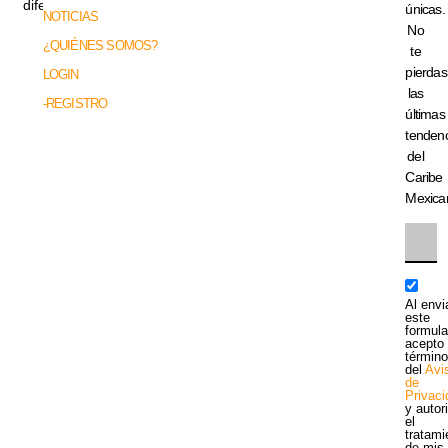
diferencia.
únicas.
NOTICIAS
No
¿QUIÉNES SOMOS?
te
pierdas
LOGIN
las
-REGISTRO
últimas
tenden
del
Caribe
Mexica
Al envi
este
formula
acepto 
términ
del
Avi
de
Privac
y autor
el
tratami
de mis