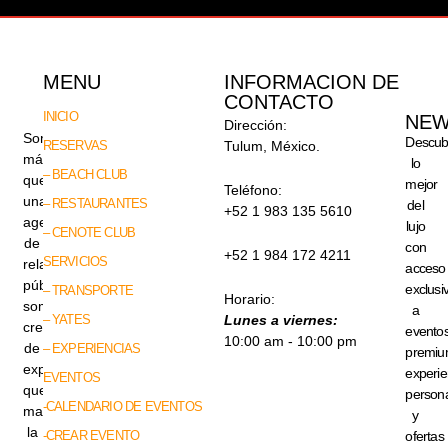
MENU
INFORMACION DE
CONTACTO
INICIO
NEW
Dirección:
Somos
Descub
RESERVAS
Tulum, México.
más
lo
– BEACH CLUB
que
mejor
Teléfono:
una
– RESTAURANTES
del
+52 1 983 135 5610
agencia
lujo
– CENOTE CLUB
de
con
+52 1 984 172 4211
SERVICIOS
relaciones
acceso
públicas,
exclusi
– TRANSPORTE
Horario:
somos
a
– YATES
Lunes a viernes:
creadores
evento
10:00 am - 10:00 pm
de
– EXPERIENCIAS
premiu
experiencias
experie
EVENTOS
que
persona
-CALENDARIO DE EVENTOS
marcan
y
la
-CREAR EVENTO
ofertas