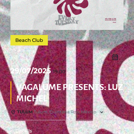
Beach Club
29/07/2025
19:00
VAGALUME PRESENTS: LUZ
MICHEL
TULUM
Tulum, Quintana Roo, México
Details