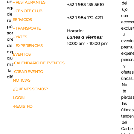
una
– RESTAURANTES
del
+52 1 983 135 5610
agencia
lujo
– CENOTE CLUB
de
con
+52 1 984 172 4211
SERVICIOS
relaciones
acceso
públicas,
exclusi
– TRANSPORTE
Horario:
somos
a
– YATES
Lunes a viernes:
creadores
evento
10:00 am - 10:00 pm
de
– EXPERIENCIAS
premiu
experiencias
experi
EVENTOS
que
person
-CALENDARIO DE EVENTOS
marcan
y
la
-CREAR EVENTO
ofertas
diferencia.
únicas.
NOTICIAS
No
¿QUIÉNES SOMOS?
te
pierda
LOGIN
las
-REGISTRO
últimas
tenden
del
Caribe