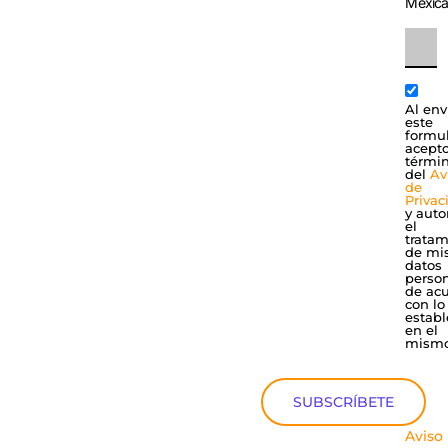
Mexic
Al env
este
formul
acepto
térmi
del
Av
de
Privac
y auto
el
tratam
de mi
datos
perso
de ac
con lo
establ
en el
mismo
SUBSCRÍBETE
Aviso