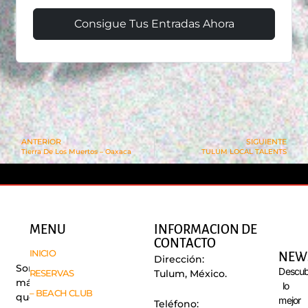
Consigue Tus Entradas Ahora
ANTERIOR
SIGUIENTE
Tierra De Los Muertos – Oaxaca
TULUM LOCAL TALENTS
MENU
INFORMACION DE
CONTACTO
INICIO
NEW
Dirección:
Somos
Descub
RESERVAS
Tulum, México.
más
lo
– BEACH CLUB
que
mejor
Teléfono: