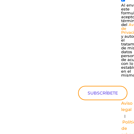
Al env
este
formul
acepto
térmi
del
Av
de
Privac
y auto
el
tratam
de mi
datos
perso
de ac
con lo
establ
en el
mismo
SUBSCRÍBETE
Aviso
legal
|
Polít
de