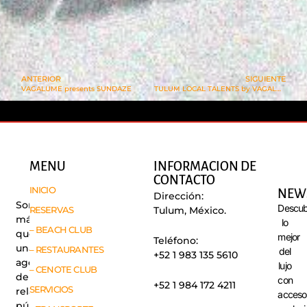
ANTERIOR
SIGUIENTE
VAGALUME presents SUNDAZE
TULUM LOCAL TALENTS by VAGALUME
MENU
INFORMACION DE
CONTACTO
INICIO
NEW
Dirección:
Somos
Descub
RESERVAS
Tulum, México.
más
lo
– BEACH CLUB
que
mejor
Teléfono:
una
– RESTAURANTES
del
+52 1 983 135 5610
agencia
lujo
– CENOTE CLUB
de
con
+52 1 984 172 4211
SERVICIOS
relaciones
acceso
públicas,