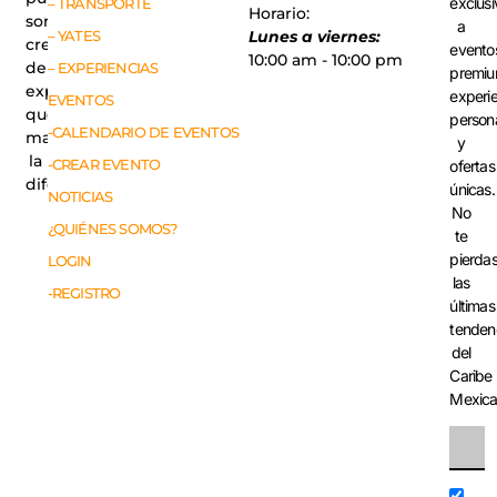
exclusi
– TRANSPORTE
Horario:
somos
a
– YATES
Lunes a viernes:
creadores
evento
10:00 am - 10:00 pm
de
– EXPERIENCIAS
premiu
experiencias
experi
EVENTOS
que
person
-CALENDARIO DE EVENTOS
marcan
y
la
-CREAR EVENTO
ofertas
diferencia.
únicas.
NOTICIAS
No
¿QUIÉNES SOMOS?
te
pierda
LOGIN
las
-REGISTRO
últimas
tenden
del
Caribe
Mexic