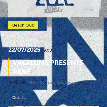
Beach Club
22/07/2025
19:00
VAGALUME PRESENTS
RENÊ
TULUM
Tulum, Quintana Roo, México
Details