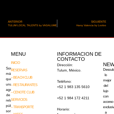
ANTERIOR
SIGUIENTE
TULUM LOCAL TALENTS by VAGALUME
Harvy Valencia by Looloo
MENU
INFORMACION DE
CONTACTO
INICIO
NEW
Dirección:
Somos
Descub
RESERVAS
Tulum, México.
más
lo
– BEACH CLUB
que
mejor
Teléfono:
una
– RESTAURANTES
del
+52 1 983 135 5610
agencia
lujo
– CENOTE CLUB
de
con
+52 1 984 172 4211
SERVICIOS
relaciones
acceso
públicas,
exclusi
– TRANSPORTE
Horario:
somos
a