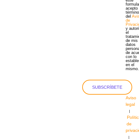
este
formula
acepto 
términ
del
Avi
de
Privac
y autor
el
tratami
de mis
datos
person
de acu
con lo
estable
en el
mismo
SUBSCRÍBETE
Aviso
legal
|
Políti
de
privac
|