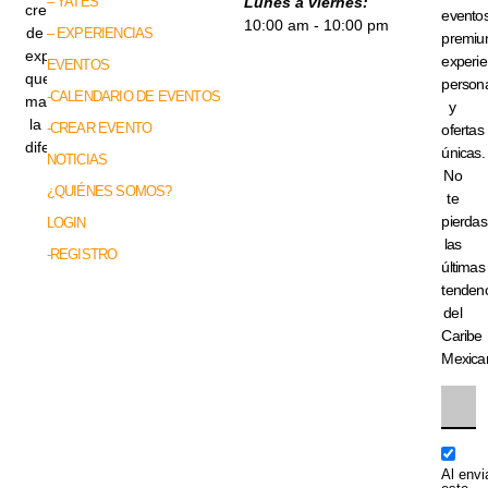
– YATES
Lunes a viernes:
creadores
evento
10:00 am - 10:00 pm
de
– EXPERIENCIAS
premiu
experiencias
experie
EVENTOS
que
persona
-CALENDARIO DE EVENTOS
marcan
y
la
-CREAR EVENTO
ofertas
diferencia.
únicas.
NOTICIAS
No
¿QUIÉNES SOMOS?
te
pierdas
LOGIN
las
-REGISTRO
últimas
tenden
del
Caribe
Mexica
Al envi