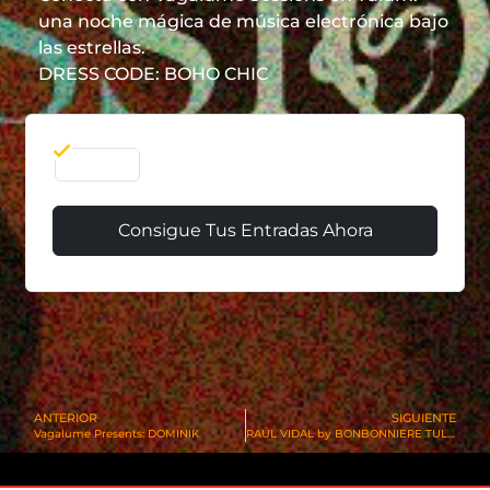
una noche mágica de música electrónica bajo
las estrellas.
DRESS CODE: BOHO CHIC
01 May
Consigue Tus Entradas Ahora
ANTERIOR
SIGUIENTE
Vagalume Presents: DOMINIK
RAÚL VIDAL by BONBONNIERE TULUM