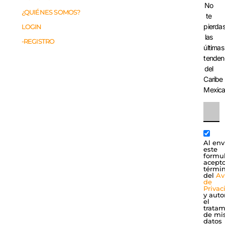
No
¿QUIÉNES SOMOS?
te
pierda
LOGIN
las
-REGISTRO
últimas
tenden
del
Caribe
Mexic
Al env
este
formul
acepto
térmi
del
Av
de
Privac
y auto
el
tratam
de mi
datos