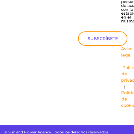
perso
de ac
con lo
establ
en el
mismo
SUBSCRÍBETE
Aviso
legal
|
Polít
de
priva
|
Políti
de
cooki
© Sun and Flower Agency. Todos los derechos reservados.