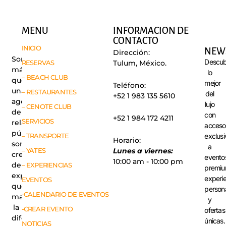
MENU
INFORMACION DE
CONTACTO
INICIO
NEW
Dirección:
Somos
Descub
RESERVAS
Tulum, México.
más
lo
– BEACH CLUB
que
mejor
Teléfono:
una
– RESTAURANTES
del
+52 1 983 135 5610
agencia
lujo
– CENOTE CLUB
de
con
+52 1 984 172 4211
SERVICIOS
relaciones
acceso
públicas,
exclusi
– TRANSPORTE
Horario:
somos
a
– YATES
Lunes a viernes:
creadores
evento
10:00 am - 10:00 pm
de
– EXPERIENCIAS
premiu
experiencias
experi
EVENTOS
que
person
-CALENDARIO DE EVENTOS
marcan
y
la
-CREAR EVENTO
ofertas
diferencia.
únicas.
NOTICIAS