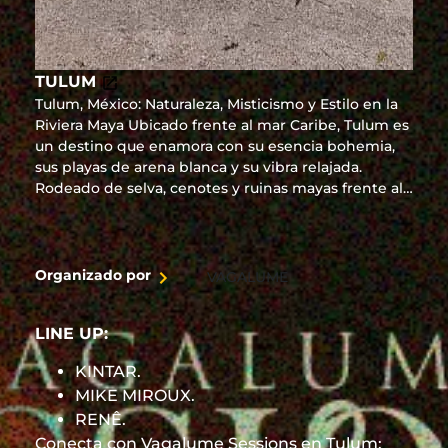
TULUM
Tulum, México: Naturaleza, Misticismo y Estilo en la
Riviera Maya Ubicado frente al mar Caribe, Tulum es
un destino que enamora con su esencia bohemia,
sus playas de arena blanca y su vibra relajada.
Rodeado de selva, cenotes y ruinas mayas frente al
mar, ofrece una conexión única entre naturaleza,
cultura y bienestar. Desde sus exclusivos beach
clubs y hoteles boutique hasta experiencias como
yoga al amanecer o cenas bajo las estrellas, Tulum
Organizado por
VAGALUME
es sinónimo de estilo consciente y lujo descalzo.
Ideal para escapadas románticas, viajes de bienestar
LINE UP:
o aventuras con alma. Auténtico, chic y espiritual,
Tulum es el rincón más inspirador de la Riviera
KINTAR.
Maya. ¡Vívelo a tu manera!
MIKE MIROUX.
RENÊ.
Conecta con Vagalume Sessions en Tulum: