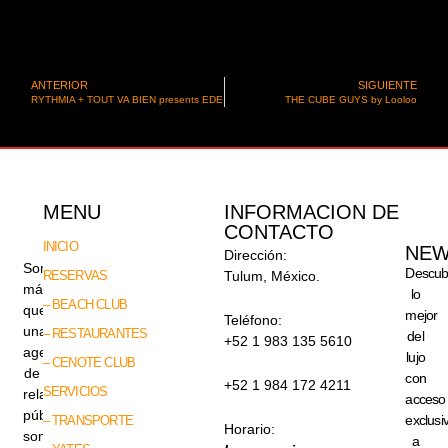
ANTERIOR
SIGUIENTE
RYTHMIA + TOUT VA BIEN presents EDE
THE CUBE GUYS by Looloo
MENU
INFORMACION DE
CONTACTO
INICIO
NEW
Dirección:
Somos
Descub
RESERVAS
Tulum, México.
más
lo
– BEACH CLUB
que
mejor
Teléfono:
una
– RESTAURANTES
del
+52 1 983 135 5610
agencia
lujo
– CENOTE CLUB
de
con
+52 1 984 172 4211
SERVICIOS
relaciones
acceso
públicas,
exclusi
– TRANSPORTE
Horario:
somos
a