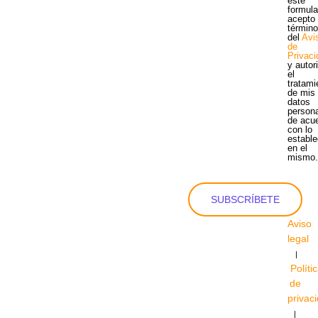
este
formula
acepto 
términ
del
Avi
de
Privac
y autor
el
tratami
de mis
datos
person
de acu
con lo
estable
en el
mismo
SUBSCRÍBETE
Aviso
legal
|
Políti
de
privac
|