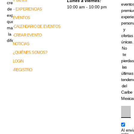
– YATES
Lunes a viernes:
creadores
evento
10:00 am - 10:00 pm
de
– EXPERIENCIAS
premiu
experiencias
experie
EVENTOS
que
persona
-CALENDARIO DE EVENTOS
marcan
y
la
-CREAR EVENTO
ofertas
diferencia.
únicas.
NOTICIAS
No
¿QUIÉNES SOMOS?
te
pierdas
LOGIN
las
-REGISTRO
últimas
tenden
del
Caribe
Mexica
Al envi