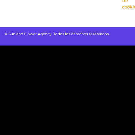
de
cooki
© Sun and Flower Agency. Todos los derechos reservados.
Optimized by Seraphinite Accelerator
Turns on site high speed to be attractive for people and search
engines.