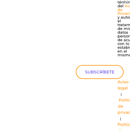
térmi
del
Av
de
Privac
y auto
el
tratam
de mi
datos
perso
de ac
con lo
establ
en el
mismo
SUBSCRÍBETE
Aviso
legal
|
Polít
de
priva
|
Políti