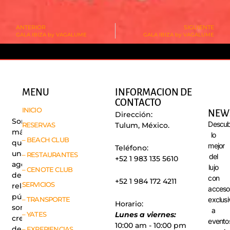
ANTERIOR
SIGUIENTE
GALA IBIZA by VAGALUME
GALA IBIZA by VAGALUME
MENU
INFORMACION DE
CONTACTO
INICIO
NEW
Dirección:
Somos
Descub
RESERVAS
Tulum, México.
más
lo
– BEACH CLUB
que
mejor
Teléfono:
una
– RESTAURANTES
del
+52 1 983 135 5610
agencia
lujo
– CENOTE CLUB
de
con
+52 1 984 172 4211
SERVICIOS
relaciones
acceso
públicas,
exclusi
– TRANSPORTE
Horario:
somos
a
– YATES
Lunes a viernes:
creadores
evento
10:00 am - 10:00 pm
de
– EXPERIENCIAS