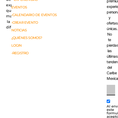
premiu
experiencias
experi
EVENTOS
que
person
-CALENDARIO DE EVENTOS
marcan
y
la
-CREAR EVENTO
ofertas
diferencia.
únicas.
NOTICIAS
No
¿QUIÉNES SOMOS?
te
pierda
LOGIN
las
-REGISTRO
últimas
tenden
del
Caribe
Mexic
Al env
este
formul
acepto