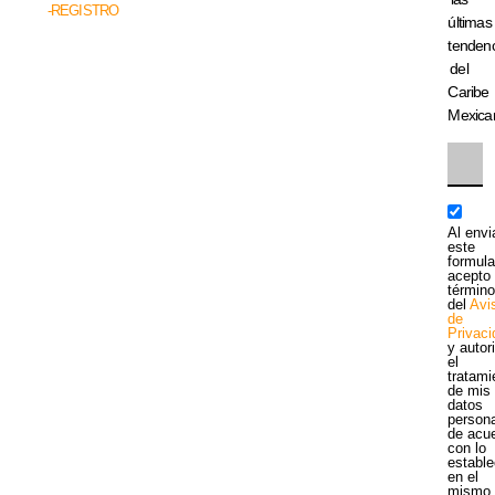
-REGISTRO
últimas
tenden
del
Caribe
Mexica
Al envi
este
formula
acepto 
términ
del
Avi
de
Privac
y autor
el
tratami
de mis
datos
person
de acu
con lo
estable
en el
mismo