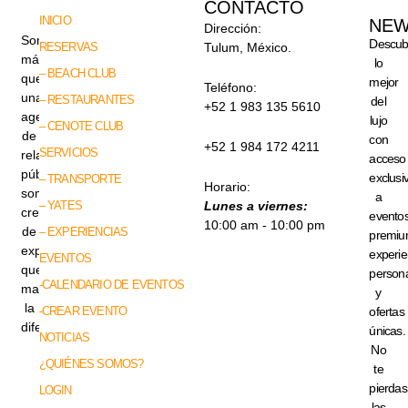
CONTACTO
INICIO
NEW
Dirección:
Somos
Descub
RESERVAS
Tulum, México.
más
lo
– BEACH CLUB
que
mejor
Teléfono:
una
– RESTAURANTES
del
+52 1 983 135 5610
agencia
lujo
– CENOTE CLUB
de
con
+52 1 984 172 4211
SERVICIOS
relaciones
acceso
públicas,
exclusi
– TRANSPORTE
Horario:
somos
a
– YATES
Lunes a viernes:
creadores
evento
10:00 am - 10:00 pm
de
– EXPERIENCIAS
premiu
experiencias
experie
EVENTOS
que
persona
-CALENDARIO DE EVENTOS
marcan
y
la
-CREAR EVENTO
ofertas
diferencia.
únicas.
NOTICIAS
No
¿QUIÉNES SOMOS?
te
pierdas
LOGIN
las