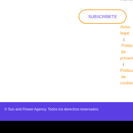
SUBSCRÍBETE
Aviso
legal
|
Políti
de
privac
|
Polític
de
cookie
© Sun and Flower Agency. Todos los derechos reservados.