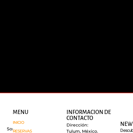
MENU
INFORMACION DE
CONTACTO
INICIO
NEW
Dirección:
Somos
Descub
RESERVAS
Tulum, México.