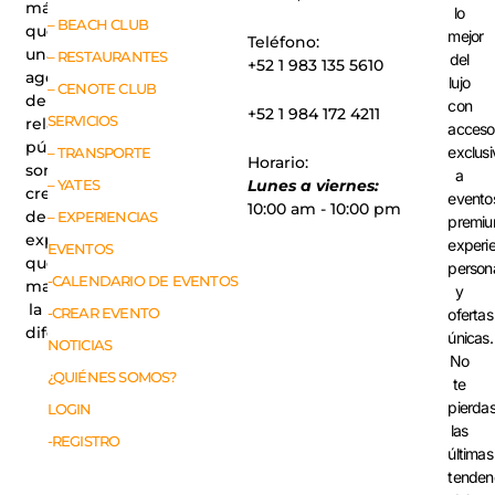
más
lo
– BEACH CLUB
que
mejor
Teléfono:
una
– RESTAURANTES
del
+52 1 983 135 5610
agencia
lujo
– CENOTE CLUB
de
con
+52 1 984 172 4211
SERVICIOS
relaciones
acceso
públicas,
exclusi
– TRANSPORTE
Horario:
somos
a
– YATES
Lunes a viernes:
creadores
evento
10:00 am - 10:00 pm
de
– EXPERIENCIAS
premiu
experiencias
experi
EVENTOS
que
person
-CALENDARIO DE EVENTOS
marcan
y
la
-CREAR EVENTO
ofertas
diferencia.
únicas.
NOTICIAS
No
¿QUIÉNES SOMOS?
te
pierda
LOGIN
las
-REGISTRO
últimas
tenden