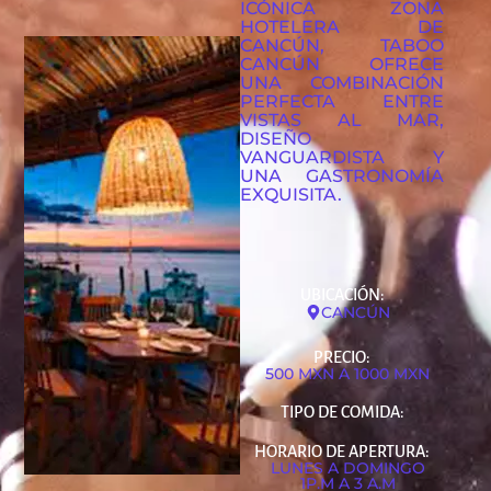
ICÓNICA ZONA
HOTELERA DE
CANCÚN, TABOO
CANCÚN OFRECE
UNA COMBINACIÓN
PERFECTA ENTRE
VISTAS AL MAR,
DISEÑO
VANGUARDISTA Y
UNA GASTRONOMÍA
EXQUISITA.
UBICACIÓN:
CANCÚN
PRECIO:
500 MXN A 1000 MXN
TIPO DE COMIDA:
HORARIO DE APERTURA:
LUNES A DOMINGO
1P.M A 3 A.M