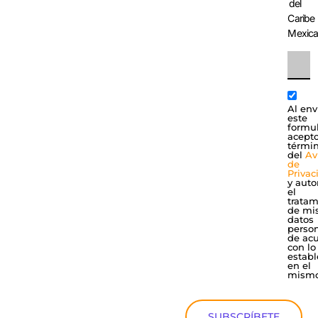
del
Caribe
Mexic
Al env
este
formul
acepto
térmi
del
Av
de
Privac
y auto
el
tratam
de mi
datos
perso
de ac
con lo
establ
en el
mismo
SUBSCRÍBETE