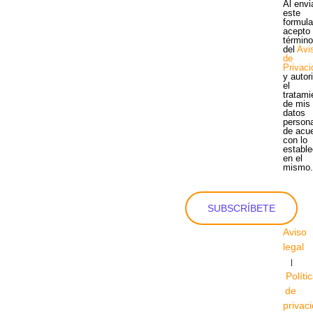
Al envi
este
formula
acepto 
términ
del
Avi
de
Privac
y autor
el
tratami
de mis
datos
person
de acu
con lo
estable
en el
mismo
SUBSCRÍBETE
Aviso
legal
|
Políti
de
privac