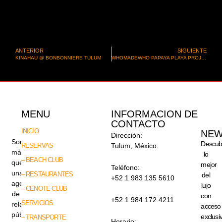
ANTERIOR
SIGUIENTE
KINAHAU @ BONBONNIERE TULUM
WHOMADEWHO PAPAYA PLAYA PROJECT
MENU
INFORMACION DE
CONTACTO
INICIO
NEW
Dirección:
Somos
Descub
RESERVAS
Tulum, México.
más
lo
– BEACH CLUB
que
mejor
Teléfono:
una
– RESTAURANTES
del
+52 1 983 135 5610
agencia
lujo
– CENOTE CLUB
de
con
+52 1 984 172 4211
SERVICIOS
relaciones
acceso
públicas,
exclusi
– TRANSPORTE
Horario: