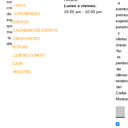
somos
a
– YATES
Lunes a viernes:
creadores
evento
10:00 am - 10:00 pm
de
– EXPERIENCIAS
premiu
experiencias
experie
EVENTOS
que
persona
-CALENDARIO DE EVENTOS
marcan
y
la
-CREAR EVENTO
ofertas
diferencia.
únicas.
NOTICIAS
No
¿QUIÉNES SOMOS?
te
pierdas
LOGIN
las
-REGISTRO
últimas
tenden
del
Caribe
Mexica