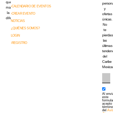
que
persona
-CALENDARIO DE EVENTOS
marcan
y
la
-CREAR EVENTO
ofertas
diferencia.
únicas.
NOTICIAS
No
¿QUIÉNES SOMOS?
te
pierdas
LOGIN
las
-REGISTRO
últimas
tenden
del
Caribe
Mexica
Al envi
este
formula
acepto 
términ
del
Avi