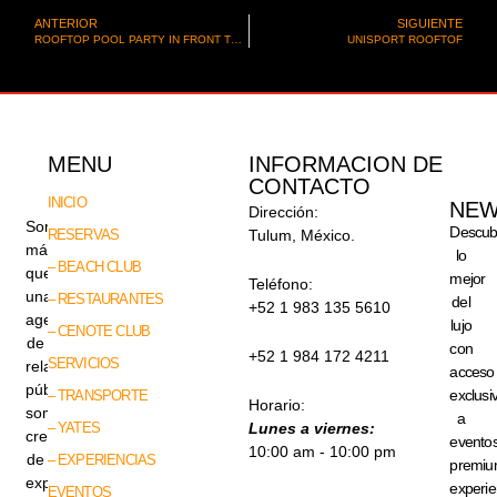
ANTERIOR
SIGUIENTE
ROOFTOP POOL PARTY IN FRONT TO THE SEA
UNISPORT ROOFTOF
MENU
INFORMACION DE
CONTACTO
INICIO
NEW
Dirección:
Somos
Descub
RESERVAS
Tulum, México.
más
lo
– BEACH CLUB
que
mejor
Teléfono:
una
– RESTAURANTES
del
+52 1 983 135 5610
agencia
lujo
– CENOTE CLUB
de
con
+52 1 984 172 4211
SERVICIOS
relaciones
acceso
públicas,
exclusi
– TRANSPORTE
Horario:
somos
a
– YATES
Lunes a viernes:
creadores
evento
10:00 am - 10:00 pm
de
– EXPERIENCIAS
premiu
experiencias
experie
EVENTOS