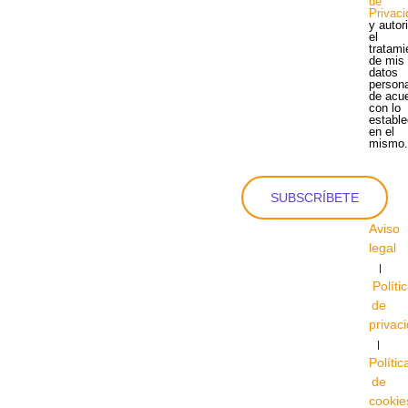
de
Privac
y autor
el
tratami
de mis
datos
person
de acu
con lo
estable
en el
mismo
SUBSCRÍBETE
Aviso
legal
|
Políti
de
privac
|
Polític
de
cookie