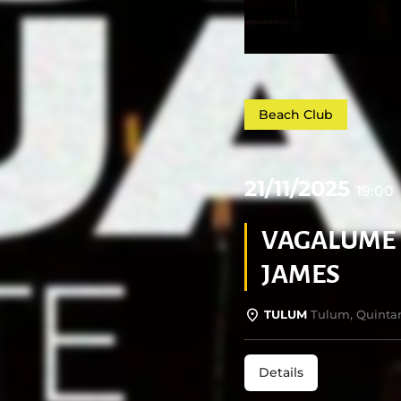
Beach Club
21/11/2025
19:00
VAGALUME
JAMES
TULUM
Tulum, Quinta
Details