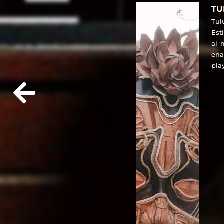
T
Tul
Est
al 
ena
pl
rel
rui
con
y b
cl
exp
cen
sin
de
ro
ave
esp
ins
man