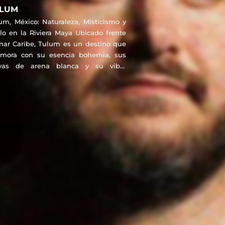
ULUM
um, México: Naturaleza, Misticismo y
ilo en la Riviera Maya Ubicado frente
mar Caribe, Tulum es un destino que
mora con su esencia bohemia, sus
ayas de arena blanca y su vibra
ajada. Rodeado de selva, cenotes y
nas mayas frente al mar, ofrece una
exión única entre naturaleza, cultura
ienestar. Desde sus exclusivos beach
ubs y hoteles boutique hasta
eriencias como yoga al amanecer o
as bajo las estrellas, Tulum es
ónimo de estilo consciente y lujo
scalzo. Ideal para escapadas
mánticas, viajes de bienestar o
nturas con alma. Auténtico, chic y
iritual, Tulum es el rincón más
pirador de la Riviera Maya. ¡Vívelo a tu
era!