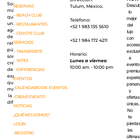
Somos
Descub
RESERVAS
Tulum, México.
más
lo
– BEACH CLUB
que
mejor
Teléfono:
una
– RESTAURANTES
del
+52 1 983 135 5610
agencia
lujo
– CENOTE CLUB
de
con
+52 1 984 172 4211
SERVICIOS
relaciones
acceso
públicas,
exclusi
– TRANSPORTE
Horario:
somos
a
– YATES
Lunes a viernes:
creadores
evento
10:00 am - 10:00 pm
de
– EXPERIENCIAS
premiu
experiencias
experi
EVENTOS
que
person
-CALENDARIO DE EVENTOS
marcan
y
la
-CREAR EVENTO
ofertas
diferencia.
únicas.
NOTICIAS
No
¿QUIÉNES SOMOS?
te
pierda
LOGIN
las
-REGISTRO
últimas