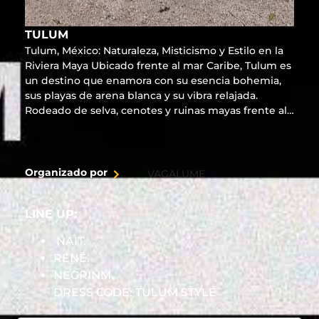
TULUM
Tulum, México: Naturaleza, Misticismo y Estilo en la
Riviera Maya Ubicado frente al mar Caribe, Tulum es
un destino que enamora con su esencia bohemia,
sus playas de arena blanca y su vibra relajada.
Rodeado de selva, cenotes y ruinas mayas frente al
mar, ofrece una conexión única entre naturaleza,
cultura y bienestar. Desde sus exclusivos beach
clubs y hoteles boutique hasta experiencias como
yoga al amanecer o cenas bajo las estrellas, Tulum
Organizado por
VAGALUME
es sinónimo de estilo consciente y lujo descalzo.
Ideal para escapadas románticas, viajes de bienestar
LINE UP:
o aventuras con alma. Auténtico, chic y espiritual,
Tulum es el rincón más inspirador de la Riviera
NAIT.
Maya. ¡Vívelo a tu manera!
RENÊ.
NEGRINM.
DRESS CODE: TULUM STYLE