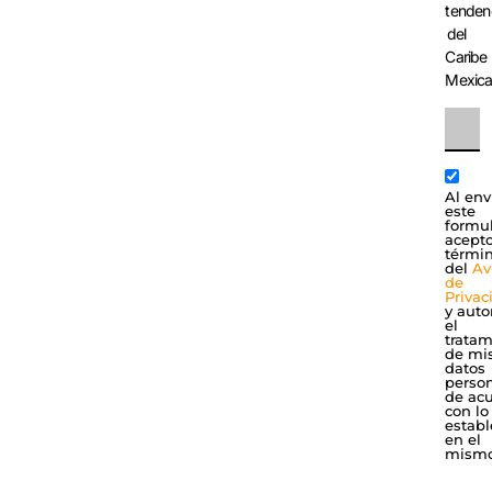
tenden
del
Caribe
Mexic
Al env
este
formul
acepto
térmi
del
Av
de
Privac
y auto
el
tratam
de mi
datos
perso
de ac
con lo
establ
en el
mismo