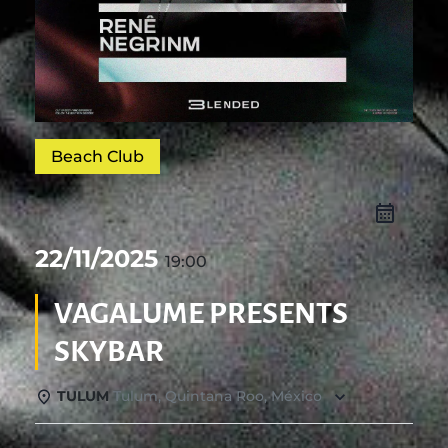
Beach Club
22/11/2025
19:00
VAGALUME PRESENTS
SKYBAR
TULUM
Tulum, Quintana Roo, México