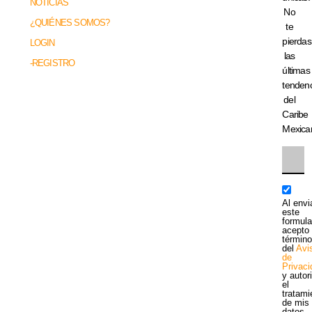
NOTICIAS
No
¿QUIÉNES SOMOS?
te
pierdas
LOGIN
las
-REGISTRO
últimas
tenden
del
Caribe
Mexica
Al envi
este
formula
acepto 
términ
del
Avi
de
Privac
y autor
el
tratami
de mis
datos