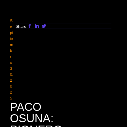
S
Share:
E
Pt
Ie
M
B
R
E
3
0,
2
0
2
5
PACO
OSUNA: