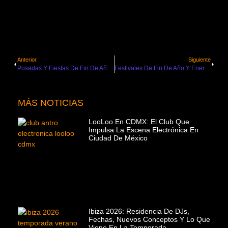
Anterior
Siguiente
Posadas Y Fiestas De Fin De Año En México: Opciones Exclusivas Para Tu Celebración
Festivales De Fin De Año Y Enero 2026 En Tulum: Zamna, Day Zero Y Más
MÁS NOTICIAS
LooLoo En CDMX: El Club Que
Impulsa La Escena Electrónica En
Ciudad De México
Ibiza 2026: Residencia De DJs,
Fechas, Nuevos Conceptos Y Lo Que
Viene En La Temporada