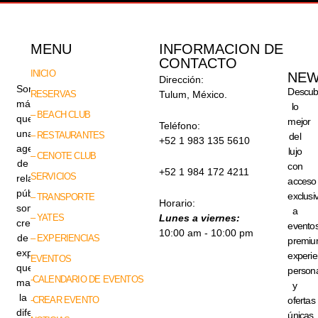
MENU
INFORMACION DE
CONTACTO
INICIO
NEW
Dirección:
Somos
Descub
RESERVAS
Tulum, México.
más
lo
– BEACH CLUB
que
mejor
Teléfono:
una
– RESTAURANTES
del
+52 1 983 135 5610
agencia
lujo
– CENOTE CLUB
de
con
+52 1 984 172 4211
SERVICIOS
relaciones
acceso
públicas,
exclusi
– TRANSPORTE
Horario:
somos
a
– YATES
Lunes a viernes:
creadores
evento
10:00 am - 10:00 pm
de
– EXPERIENCIAS
premiu
experiencias
experie
EVENTOS
que
persona
-CALENDARIO DE EVENTOS
marcan
y
la
-CREAR EVENTO
ofertas
diferencia.
únicas.