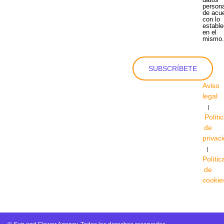
person
de acu
con lo
estable
en el
mismo
SUBSCRÍBETE
Aviso
legal
|
Políti
de
privac
|
Polític
de
cookie