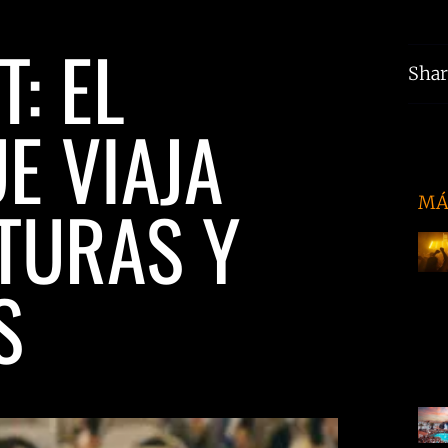
: EL
Shar
E VIAJA
TURAS Y
MÁ
S