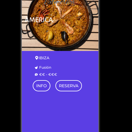
AMERICA
IBIZA
Fusión
€€ - €€€
INFO
RESERVA